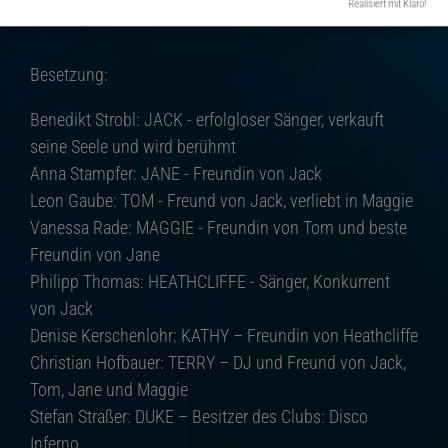
Realisiert mit Klaro!
Besetzung:
Benedikt Strobl: JACK - erfolgloser Sänger, verkauft
seine Seele und wird berühmt
Anna Stampfer: JANE - Freundin von Jack
Leon Gaube: TOM - Freund von Jack, verliebt in Maggie
Vanessa Rade: MAGGIE - Freundin von Tom und beste
Freundin von Jane
Philipp Thomas: HEATHCLIFFE - Sänger, Konkurrent
von Jack
Denise Kerschenlohr: KATHY – Freundin von Heathcliffe
Christian Hofbauer: TERRY – DJ und Freund von Jack,
Tom, Jane und Maggie
Stefan Straßer: DUKE – Besitzer des Clubs: Disco
Inferno